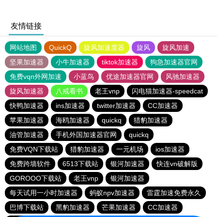
友情链接
网站地图
QuickQ
旋风加速度器
旋风
旋风加速
坚果加速器
小牛加速器
tiktok加速器
狗急加速器官网
免费vqn外网加速
小蓝鸟
优途加速器官网
风驰加速器
旋风加速器
八戒看书
老王vnp
闪电猫加速器-speedcat
快鸭加速器
ins加速器
twitter加速器
CC加速器
苹果加速器
海鸥加速器
quickq
猎豹加速器
油管加速器
手机外国加速器官网
quickq
免费VQN下载站
猎豹加速器
一元机场
ios加速器
免费跨墙软件
6513下载站
银河加速器
快连vn破解版
GOROOO下载站
老王vnp
银河加速器
每天试用一小时加速器
蚂蚁npv加速器
雷霆加速免费永久
巴博下载站
黑豹加速器
芒果加速器
CC加速器