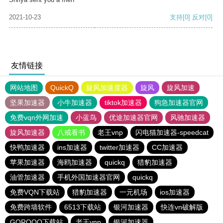
2021-10-23
支持
[0]
反对
[0]
友情链接
网站地图
QuickQ
旋风加速度器
旋风
旋风加速
坚果加速器
小牛加速器
tiktok加速器
狗急加速器官网
免费vqn外网加速
小蓝鸟
优途加速器官网
风驰加速器
旋风加速器
八戒看书
老王vnp
闪电猫加速器-speedcat
快鸭加速器
ins加速器
twitter加速器
CC加速器
苹果加速器
海鸥加速器
quickq
猎豹加速器
油管加速器
手机外国加速器官网
quickq
免费VQN下载站
猎豹加速器
一元机场
ios加速器
免费跨墙软件
6513下载站
银河加速器
快连vn破解版
GOROOO下载站
老王vnp
银河加速器