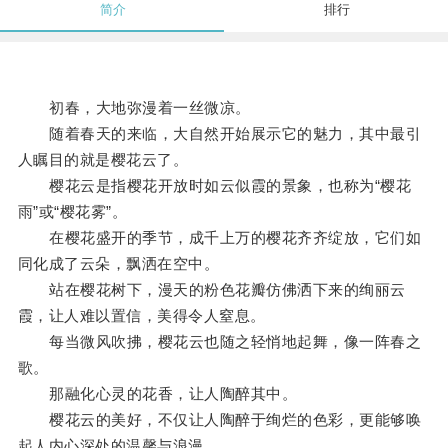
简介
排行
初春，大地弥漫着一丝微凉。
随着春天的来临，大自然开始展示它的魅力，其中最引
人瞩目的就是樱花云了。
樱花云是指樱花开放时如云似霞的景象，也称为“樱花
雨”或“樱花雾”。
在樱花盛开的季节，成千上万的樱花齐齐绽放，它们如
同化成了云朵，飘洒在空中。
站在樱花树下，漫天的粉色花瓣仿佛洒下来的绚丽云
霞，让人难以置信，美得令人窒息。
每当微风吹拂，樱花云也随之轻悄地起舞，像一阵春之
歌。
那融化心灵的花香，让人陶醉其中。
樱花云的美好，不仅让人陶醉于绚烂的色彩，更能够唤
起人内心深处的温馨与浪漫。