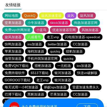
友情链接
网站地图
QuickQ
旋风加速度器
旋风
旋风加速
坚果加速器
小牛加速器
tiktok加速器
狗急加速器官网
免费vqn外网加速
小蓝鸟
优途加速器官网
风驰加速器
旋风加速器
八戒看书
老王vnp
闪电猫加速器-speedcat
快鸭加速器
ins加速器
twitter加速器
CC加速器
苹果加速器
海鸥加速器
quickq
猎豹加速器
油管加速器
手机外国加速器官网
quickq
免费VQN下载站
猎豹加速器
一元机场
ios加速器
免费跨墙软件
6513下载站
银河加速器
快连vn破解版
GOROOO下载站
老王vnp
银河加速器
每天试用一小时加速器
蚂蚁npv加速器
雷霆加速免费永久
巴博下载站
黑豹加速器
芒果加速器
CC加速器
旋风pvn加速器
芒果加速器
一元机场
永久免费使用的加速器
下载