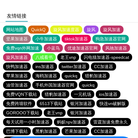
友情链接
网站地图
QuickQ
旋风加速度器
旋风
旋风加速
坚果加速器
小牛加速器
tiktok加速器
狗急加速器官网
免费vqn外网加速
小蓝鸟
优途加速器官网
风驰加速器
旋风加速器
八戒看书
老王vnp
闪电猫加速器-speedcat
快鸭加速器
ins加速器
twitter加速器
CC加速器
苹果加速器
海鸥加速器
quickq
猎豹加速器
油管加速器
手机外国加速器官网
quickq
免费VQN下载站
猎豹加速器
一元机场
ios加速器
免费跨墙软件
6513下载站
银河加速器
快连vn破解版
GOROOO下载站
老王vnp
银河加速器
每天试用一小时加速器
蚂蚁npv加速器
雷霆加速免费永久
巴博下载站
黑豹加速器
芒果加速器
CC加速器