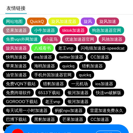
友情链接
网站地图
QuickQ
旋风加速度器
旋风
旋风加速
坚果加速器
小牛加速器
tiktok加速器
狗急加速器官网
免费vqn外网加速
小蓝鸟
优途加速器官网
风驰加速器
旋风加速器
八戒看书
老王vnp
闪电猫加速器-speedcat
快鸭加速器
ins加速器
twitter加速器
CC加速器
苹果加速器
海鸥加速器
quickq
猎豹加速器
油管加速器
手机外国加速器官网
quickq
免费VQN下载站
猎豹加速器
一元机场
ios加速器
免费跨墙软件
6513下载站
银河加速器
快连vn破解版
GOROOO下载站
老王vnp
银河加速器
每天试用一小时加速器
蚂蚁npv加速器
雷霆加速免费永久
巴博下载站
黑豹加速器
芒果加速器
CC加速器
旋风pvn加速器
芒果加速器
一元机场