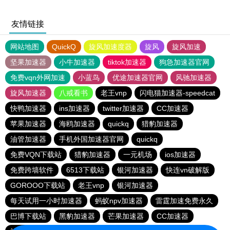
友情链接
网站地图
QuickQ
旋风加速度器
旋风
旋风加速
坚果加速器
小牛加速器
tiktok加速器
狗急加速器官网
免费vqn外网加速
小蓝鸟
优途加速器官网
风驰加速器
旋风加速器
八戒看书
老王vnp
闪电猫加速器-speedcat
快鸭加速器
ins加速器
twitter加速器
CC加速器
苹果加速器
海鸥加速器
quickq
猎豹加速器
油管加速器
手机外国加速器官网
quickq
免费VQN下载站
猎豹加速器
一元机场
ios加速器
免费跨墙软件
6513下载站
银河加速器
快连vn破解版
GOROOO下载站
老王vnp
银河加速器
每天试用一小时加速器
蚂蚁npv加速器
雷霆加速免费永久
巴博下载站
黑豹加速器
芒果加速器
CC加速器