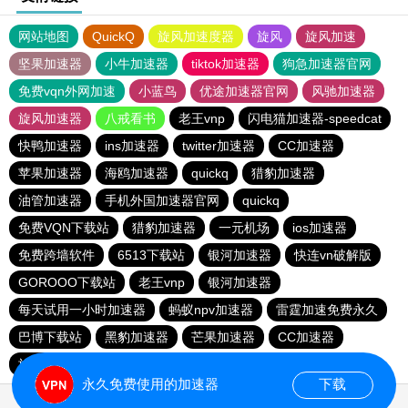
网站地图
QuickQ
旋风加速度器
旋风
旋风加速
坚果加速器
小牛加速器
tiktok加速器
狗急加速器官网
免费vqn外网加速
小蓝鸟
优途加速器官网
风驰加速器
旋风加速器
八戒看书
老王vnp
闪电猫加速器-speedcat
快鸭加速器
ins加速器
twitter加速器
CC加速器
苹果加速器
海鸥加速器
quickq
猎豹加速器
油管加速器
手机外国加速器官网
quickq
免费VQN下载站
猎豹加速器
一元机场
ios加速器
免费跨墙软件
6513下载站
银河加速器
快连vn破解版
GOROOO下载站
老王vnp
银河加速器
每天试用一小时加速器
蚂蚁npv加速器
雷霆加速免费永久
巴博下载站
黑豹加速器
芒果加速器
CC加速器
旋风pvn加速器
芒果加速器
一元机场
永久免费使用的加速器
下载