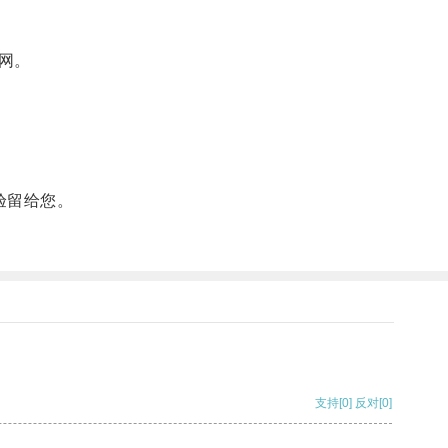
网。
验留给您。
支持
[0]
反对
[0]