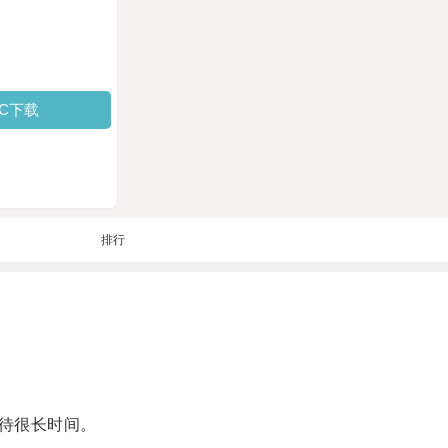
PC下载
排行
待很长时间。