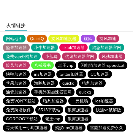
友情链接
网站地图
QuickQ
旋风加速度器
旋风
旋风加速
坚果加速器
小牛加速器
tiktok加速器
狗急加速器官网
免费vqn外网加速
小蓝鸟
优途加速器官网
风驰加速器
旋风加速器
八戒看书
老王vnp
闪电猫加速器-speedcat
快鸭加速器
ins加速器
twitter加速器
CC加速器
苹果加速器
海鸥加速器
quickq
猎豹加速器
油管加速器
手机外国加速器官网
quickq
免费VQN下载站
猎豹加速器
一元机场
ios加速器
免费跨墙软件
6513下载站
银河加速器
快连vn破解版
GOROOO下载站
老王vnp
银河加速器
每天试用一小时加速器
蚂蚁npv加速器
雷霆加速免费永久