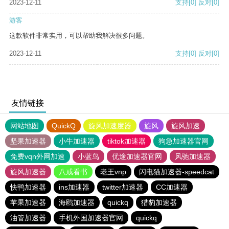
2023-12-11
支持
[0]
反对
[0]
游客
这款软件非常实用，可以帮助我解决很多问题。
2023-12-11
支持
[0]
反对
[0]
友情链接
网站地图
QuickQ
旋风加速度器
旋风
旋风加速
坚果加速器
小牛加速器
tiktok加速器
狗急加速器官网
免费vqn外网加速
小蓝鸟
优途加速器官网
风驰加速器
旋风加速器
八戒看书
老王vnp
闪电猫加速器-speedcat
快鸭加速器
ins加速器
twitter加速器
CC加速器
苹果加速器
海鸥加速器
quickq
猎豹加速器
油管加速器
手机外国加速器官网
quickq