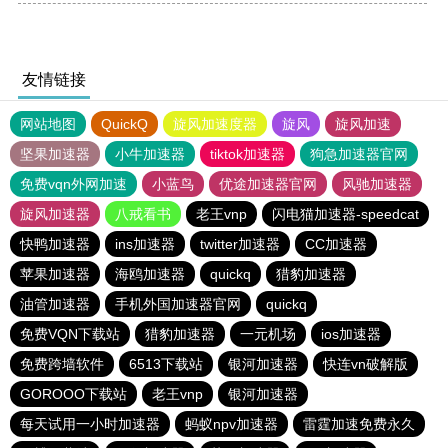
友情链接
网站地图
QuickQ
旋风加速度器
旋风
旋风加速
坚果加速器
小牛加速器
tiktok加速器
狗急加速器官网
免费vqn外网加速
小蓝鸟
优途加速器官网
风驰加速器
旋风加速器
八戒看书
老王vnp
闪电猫加速器-speedcat
快鸭加速器
ins加速器
twitter加速器
CC加速器
苹果加速器
海鸥加速器
quickq
猎豹加速器
油管加速器
手机外国加速器官网
quickq
免费VQN下载站
猎豹加速器
一元机场
ios加速器
免费跨墙软件
6513下载站
银河加速器
快连vn破解版
GOROOO下载站
老王vnp
银河加速器
每天试用一小时加速器
蚂蚁npv加速器
雷霆加速免费永久