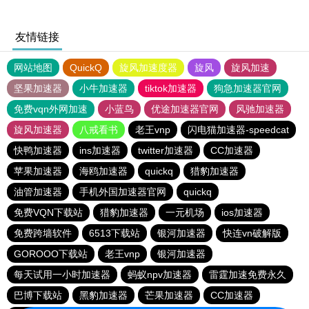
友情链接
网站地图
QuickQ
旋风加速度器
旋风
旋风加速
坚果加速器
小牛加速器
tiktok加速器
狗急加速器官网
免费vqn外网加速
小蓝鸟
优途加速器官网
风驰加速器
旋风加速器
八戒看书
老王vnp
闪电猫加速器-speedcat
快鸭加速器
ins加速器
twitter加速器
CC加速器
苹果加速器
海鸥加速器
quickq
猎豹加速器
油管加速器
手机外国加速器官网
quickq
免费VQN下载站
猎豹加速器
一元机场
ios加速器
免费跨墙软件
6513下载站
银河加速器
快连vn破解版
GOROOO下载站
老王vnp
银河加速器
每天试用一小时加速器
蚂蚁npv加速器
雷霆加速免费永久
巴博下载站
黑豹加速器
芒果加速器
CC加速器