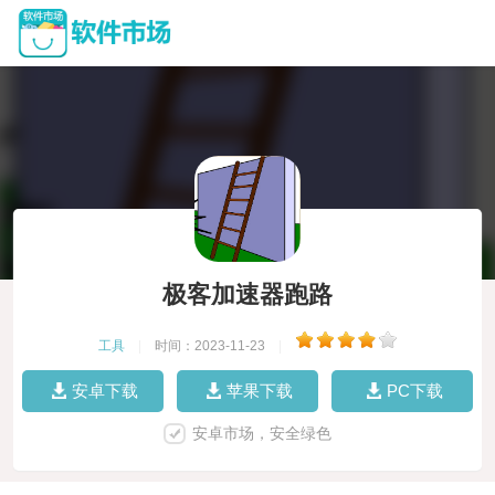
极客加速器跑路
工具
|
时间：2023-11-23
|
安卓下载
苹果下载
PC下载
安卓市场，安全绿色