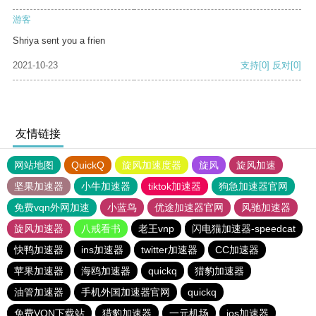
游客
Shriya sent you a frien
2021-10-23
支持
[0]
反对
[0]
友情链接
网站地图
QuickQ
旋风加速度器
旋风
旋风加速
坚果加速器
小牛加速器
tiktok加速器
狗急加速器官网
免费vqn外网加速
小蓝鸟
优途加速器官网
风驰加速器
旋风加速器
八戒看书
老王vnp
闪电猫加速器-speedcat
快鸭加速器
ins加速器
twitter加速器
CC加速器
苹果加速器
海鸥加速器
quickq
猎豹加速器
油管加速器
手机外国加速器官网
quickq
免费VQN下载站
猎豹加速器
一元机场
ios加速器