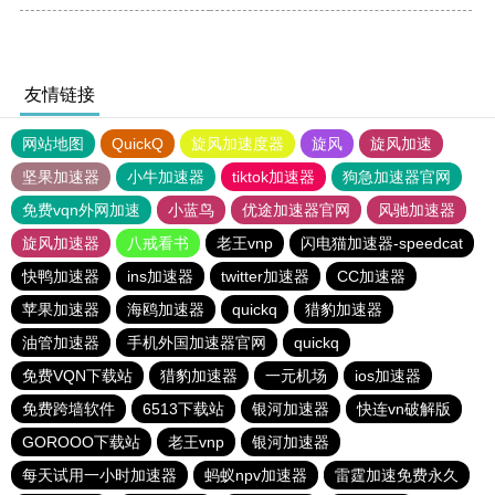
友情链接
网站地图
QuickQ
旋风加速度器
旋风
旋风加速
坚果加速器
小牛加速器
tiktok加速器
狗急加速器官网
免费vqn外网加速
小蓝鸟
优途加速器官网
风驰加速器
旋风加速器
八戒看书
老王vnp
闪电猫加速器-speedcat
快鸭加速器
ins加速器
twitter加速器
CC加速器
苹果加速器
海鸥加速器
quickq
猎豹加速器
油管加速器
手机外国加速器官网
quickq
免费VQN下载站
猎豹加速器
一元机场
ios加速器
免费跨墙软件
6513下载站
银河加速器
快连vn破解版
GOROOO下载站
老王vnp
银河加速器
每天试用一小时加速器
蚂蚁npv加速器
雷霆加速免费永久