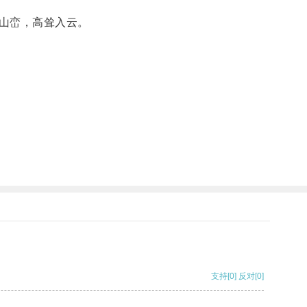
山峦，高耸入云。
支持
[0]
反对
[0]