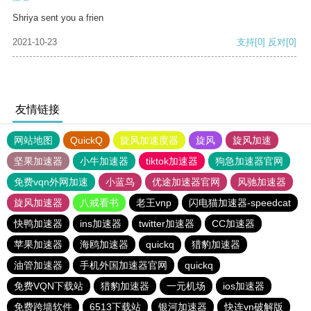
Shriya sent you a frien
2021-10-23
支持
[0]
反对
[0]
友情链接
网站地图
QuickQ
旋风加速度器
旋风
旋风加速
坚果加速器
小牛加速器
tiktok加速器
狗急加速器官网
免费vqn外网加速
小蓝鸟
优途加速器官网
风驰加速器
旋风加速器
八戒看书
老王vnp
闪电猫加速器-speedcat
快鸭加速器
ins加速器
twitter加速器
CC加速器
苹果加速器
海鸥加速器
quickq
猎豹加速器
油管加速器
手机外国加速器官网
quickq
免费VQN下载站
猎豹加速器
一元机场
ios加速器
免费跨墙软件
6513下载站
银河加速器
快连vn破解版