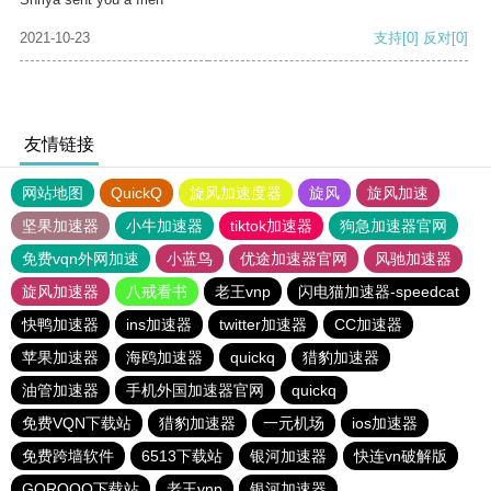
2021-10-23
支持
[0]
反对
[0]
友情链接
网站地图
QuickQ
旋风加速度器
旋风
旋风加速
坚果加速器
小牛加速器
tiktok加速器
狗急加速器官网
免费vqn外网加速
小蓝鸟
优途加速器官网
风驰加速器
旋风加速器
八戒看书
老王vnp
闪电猫加速器-speedcat
快鸭加速器
ins加速器
twitter加速器
CC加速器
苹果加速器
海鸥加速器
quickq
猎豹加速器
油管加速器
手机外国加速器官网
quickq
免费VQN下载站
猎豹加速器
一元机场
ios加速器
免费跨墙软件
6513下载站
银河加速器
快连vn破解版
GOROOO下载站
老王vnp
银河加速器