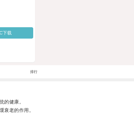
PC下载
排行
统的健康。
缓衰老的作用。
。