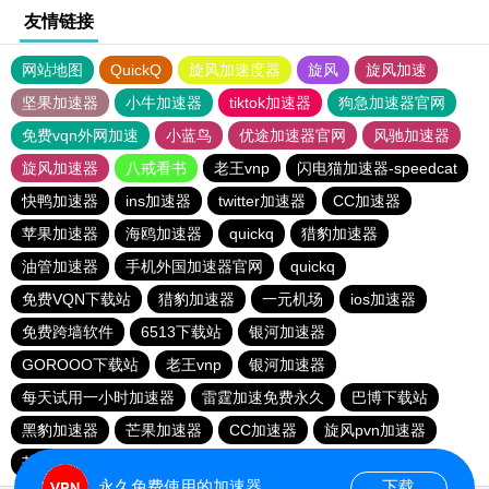
友情链接
网站地图
QuickQ
旋风加速度器
旋风
旋风加速
坚果加速器
小牛加速器
tiktok加速器
狗急加速器官网
免费vqn外网加速
小蓝鸟
优途加速器官网
风驰加速器
旋风加速器
八戒看书
老王vnp
闪电猫加速器-speedcat
快鸭加速器
ins加速器
twitter加速器
CC加速器
苹果加速器
海鸥加速器
quickq
猎豹加速器
油管加速器
手机外国加速器官网
quickq
免费VQN下载站
猎豹加速器
一元机场
ios加速器
免费跨墙软件
6513下载站
银河加速器
GOROOO下载站
老王vnp
银河加速器
每天试用一小时加速器
雷霆加速免费永久
巴博下载站
黑豹加速器
芒果加速器
CC加速器
旋风pvn加速器
芒果加速器
一元机场
永久免费使用的加速器
下载