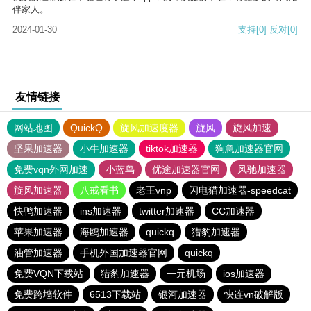
伴家人。
2024-01-30
支持
[0]
反对
[0]
友情链接
网站地图
QuickQ
旋风加速度器
旋风
旋风加速
坚果加速器
小牛加速器
tiktok加速器
狗急加速器官网
免费vqn外网加速
小蓝鸟
优途加速器官网
风驰加速器
旋风加速器
八戒看书
老王vnp
闪电猫加速器-speedcat
快鸭加速器
ins加速器
twitter加速器
CC加速器
苹果加速器
海鸥加速器
quickq
猎豹加速器
油管加速器
手机外国加速器官网
quickq
免费VQN下载站
猎豹加速器
一元机场
ios加速器
免费跨墙软件
6513下载站
银河加速器
快连vn破解版