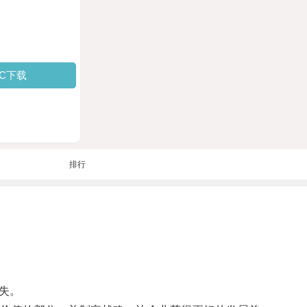
PC下载
排行
失。