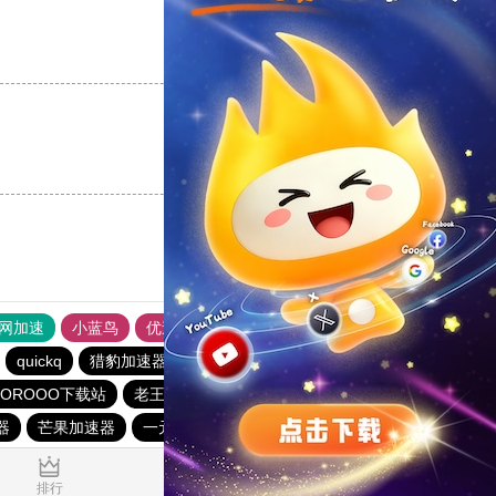
支持
[0]
反对
[0]
支持
[0]
反对
[0]
外网加速
小蓝鸟
优途加速器官网
风驰加速器
旋风加速器
quickq
猎豹加速器
油管加速器
手机外国加速器官网
GOROOO下载站
老王vnp
银河加速器
器
芒果加速器
一元机场
0.638084s
排行
推荐