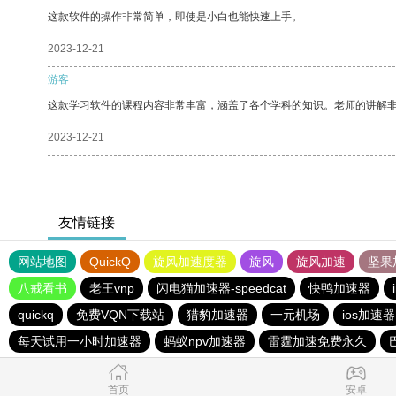
这款软件的操作非常简单，即使是小白也能快速上手。
2023-12-21
游客
这款学习软件的课程内容非常丰富，涵盖了各个学科的知识。老师的讲解
2023-12-21
友情链接
网站地图
QuickQ
旋风加速度器
旋风
旋风加速
坚果
八戒看书
老王vnp
闪电猫加速器-speedcat
快鸭加速器
quickq
免费VQN下载站
猎豹加速器
一元机场
ios加速器
每天试用一小时加速器
蚂蚁npv加速器
雷霆加速免费永久
首页
安卓