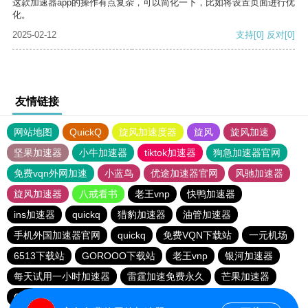
这款加速器app的操作有点复杂，可以简化一下，比如将设置页面进行优
化。
2025-02-12
支持
[0]
反对
[0]
友情链接
网站地图
QuickQ
旋风加速度器
旋风
旋风加速
坚果加速器
小牛加速器
tiktok加速器
狗急加速器官网
免费vqn外网加速
小蓝鸟
优途加速器官网
风驰加速器
旋风加速器
八戒看书
老王vnp
快鸭加速器
ins加速器
quickq
猎豹加速器
油管加速器
手机外国加速器官网
quickq
免费VQN下载站
一元机场
6513下载站
GOROOO下载站
老王vnp
银河加速器
每天试用一小时加速器
雷霆加速免费永久
芒果加速器
CC加速器
芒果加速器
一元机场