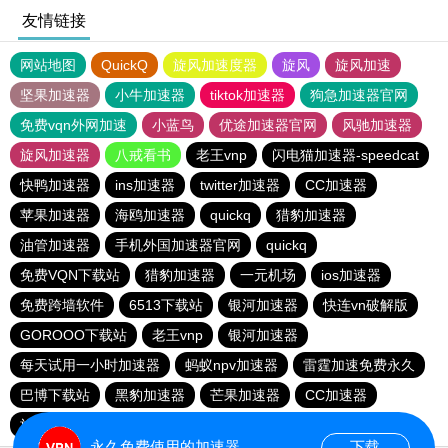
友情链接
网站地图
QuickQ
旋风加速度器
旋风
旋风加速
坚果加速器
小牛加速器
tiktok加速器
狗急加速器官网
免费vqn外网加速
小蓝鸟
优途加速器官网
风驰加速器
旋风加速器
八戒看书
老王vnp
闪电猫加速器-speedcat
快鸭加速器
ins加速器
twitter加速器
CC加速器
苹果加速器
海鸥加速器
quickq
猎豹加速器
油管加速器
手机外国加速器官网
quickq
免费VQN下载站
猎豹加速器
一元机场
ios加速器
免费跨墙软件
6513下载站
银河加速器
快连vn破解版
GOROOO下载站
老王vnp
银河加速器
每天试用一小时加速器
蚂蚁npv加速器
雷霆加速免费永久
巴博下载站
黑豹加速器
芒果加速器
CC加速器
旋风pvn加速器
芒果加速器
一元机场
永久免费使用的加速器
下载