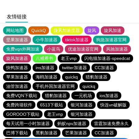
友情链接
网站地图
QuickQ
旋风加速度器
旋风
旋风加速
坚果加速器
小牛加速器
tiktok加速器
狗急加速器官网
免费vqn外网加速
小蓝鸟
优途加速器官网
风驰加速器
旋风加速器
八戒看书
老王vnp
闪电猫加速器-speedcat
快鸭加速器
ins加速器
twitter加速器
CC加速器
苹果加速器
海鸥加速器
quickq
猎豹加速器
油管加速器
手机外国加速器官网
quickq
免费VQN下载站
猎豹加速器
一元机场
ios加速器
免费跨墙软件
6513下载站
银河加速器
快连vn破解版
GOROOO下载站
老王vnp
银河加速器
每天试用一小时加速器
蚂蚁npv加速器
雷霆加速免费永久
巴博下载站
黑豹加速器
芒果加速器
CC加速器