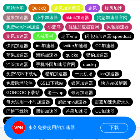
网站地图
QuickQ
旋风加速度器
旋风
旋风加速
坚果加速器
小牛加速器
tiktok加速器
狗急加速器官网
免费vqn外网加速
小蓝鸟
优途加速器官网
风驰加速器
旋风加速器
八戒看书
老王vnp
闪电猫加速器-speedcat
快鸭加速器
ins加速器
twitter加速器
CC加速器
苹果加速器
海鸥加速器
quickq
猎豹加速器
油管加速器
手机外国加速器官网
quickq
免费VQN下载站
猎豹加速器
一元机场
ios加速器
免费跨墙软件
6513下载站
银河加速器
快连vn破解版
GOROOO下载站
老王vnp
银河加速器
每天试用一小时加速器
蚂蚁npv加速器
雷霆加速免费永久
巴博下载站
黑豹加速器
芒果加速器
CC加速器
旋风pvn加速器
芒果加速器
一元机场
永久免费使用的加速器
下载
首页
安卓
苹果
排行
推荐