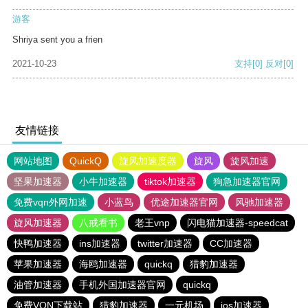
游客
Shriya sent you a frien
2021-10-23
支持
[0]
反对
[0]
友情链接
网站地图
QuickQ
旋风加速度器
旋风
旋风加速
坚果加速器
小牛加速器
tiktok加速器
狗急加速器官网
免费vqn外网加速
小蓝鸟
优途加速器官网
风驰加速器
旋风加速器
八戒看书
老王vnp
闪电猫加速器-speedcat
快鸭加速器
ins加速器
twitter加速器
CC加速器
苹果加速器
海鸥加速器
quickq
猎豹加速器
油管加速器
手机外国加速器官网
quickq
免费VQN下载站
猎豹加速器
一元机场
ios加速器