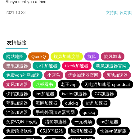
Shriya sent you a frien
2021-10-23
支持
[0]
反对
[0]
友情链接
网站地图
QuickQ
旋风加速度器
旋风
旋风加速
坚果加速器
小牛加速器
tiktok加速器
狗急加速器官网
免费vqn外网加速
小蓝鸟
优途加速器官网
风驰加速器
旋风加速器
八戒看书
老王vnp
闪电猫加速器-speedcat
快鸭加速器
ins加速器
twitter加速器
CC加速器
苹果加速器
海鸥加速器
quickq
猎豹加速器
油管加速器
手机外国加速器官网
quickq
免费VQN下载站
猎豹加速器
一元机场
ios加速器
免费跨墙软件
6513下载站
银河加速器
快连vn破解版