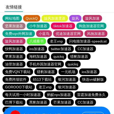
友情链接
网站地图
QuickQ
旋风加速度器
旋风
旋风加速
坚果加速器
小牛加速器
tiktok加速器
狗急加速器官网
免费vqn外网加速
小蓝鸟
优途加速器官网
风驰加速器
旋风加速器
八戒看书
老王vnp
闪电猫加速器-speedcat
快鸭加速器
ins加速器
twitter加速器
CC加速器
苹果加速器
海鸥加速器
quickq
猎豹加速器
油管加速器
手机外国加速器官网
quickq
免费VQN下载站
猎豹加速器
一元机场
ios加速器
免费跨墙软件
6513下载站
银河加速器
快连vn破解版
GOROOO下载站
老王vnp
银河加速器
每天试用一小时加速器
蚂蚁npv加速器
雷霆加速免费永久
巴博下载站
黑豹加速器
芒果加速器
CC加速器
旋风pvn加速器
芒果加速器
一元机场