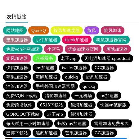
友情链接
网站地图
QuickQ
旋风加速度器
旋风
旋风加速
坚果加速器
小牛加速器
tiktok加速器
狗急加速器官网
免费vqn外网加速
小蓝鸟
优途加速器官网
风驰加速器
旋风加速器
八戒看书
老王vnp
闪电猫加速器-speedcat
快鸭加速器
ins加速器
twitter加速器
CC加速器
苹果加速器
海鸥加速器
quickq
猎豹加速器
油管加速器
手机外国加速器官网
quickq
免费VQN下载站
猎豹加速器
一元机场
ios加速器
免费跨墙软件
6513下载站
银河加速器
快连vn破解版
GOROOO下载站
老王vnp
银河加速器
每天试用一小时加速器
蚂蚁npv加速器
雷霆加速免费永久
巴博下载站
黑豹加速器
芒果加速器
CC加速器