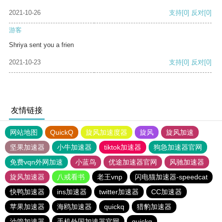
2021-10-26
支持
[0]
反对
[0]
游客
Shriya sent you a frien
2021-10-23
支持
[0]
反对
[0]
友情链接
网站地图
QuickQ
旋风加速度器
旋风
旋风加速
坚果加速器
小牛加速器
tiktok加速器
狗急加速器官网
免费vqn外网加速
小蓝鸟
优途加速器官网
风驰加速器
旋风加速器
八戒看书
老王vnp
闪电猫加速器-speedcat
快鸭加速器
ins加速器
twitter加速器
CC加速器
苹果加速器
海鸥加速器
quickq
猎豹加速器
油管加速器
手机外国加速器官网
quickq